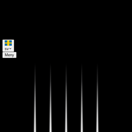
sv
Meny